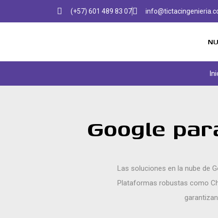
(+57) 601 489 83 07
info@tictacingenieria.
NU
Ini
Google par
Las soluciones en la nube de G
Plataformas robustas como Ch
garantizan