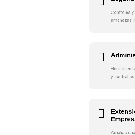
Controles y
amenazas in
Adminis
Herramientas
y control so
Extensi
Empresa
Amplias cap