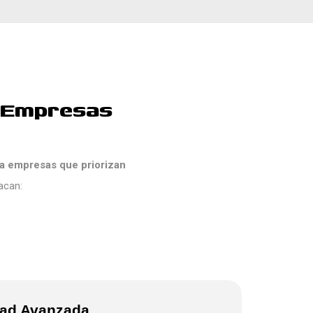
 Empresas
a empresas que priorizan
acan:
dad Avanzada