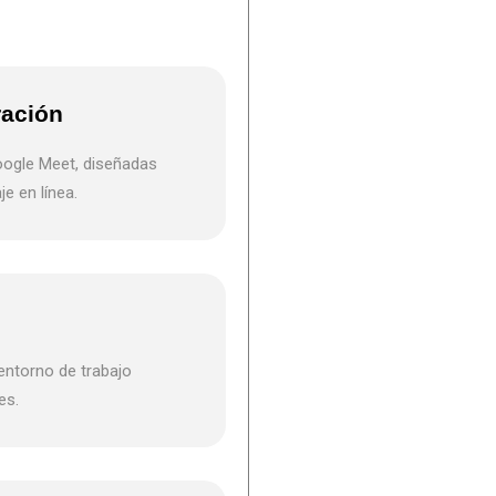
ración
oogle Meet, diseñadas
e en línea.
entorno de trabajo
es.